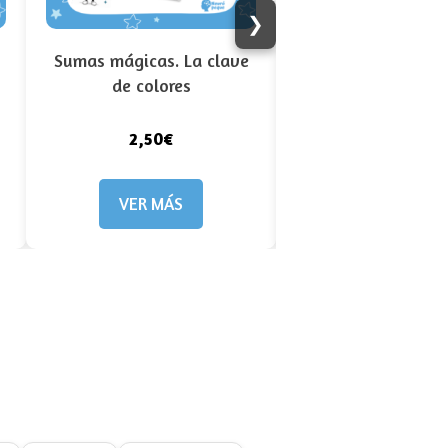
❯
Sumas mágicas. La clave
Lee y realiza 
de colores
instruccione
2,50€
2,50€
VER MÁS
VER MÁS