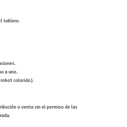
l tablero.
aciones.
no a uno.
robot colorido).
ribución o venta sin el permiso de las
rada.