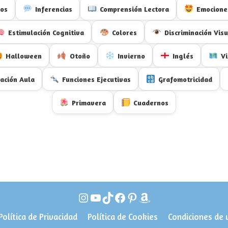
vos
Inferencias
Comprensión Lectora
Emocione
Estimulación Cognitiva
Colores
Discriminación Visu
Halloween
Otoño
Invierno
Inglés
Vi
ación Aula
Funciones Ejecutivas
Grafomotricidad
Primavera
Cuadernos
Instagram
YouTube
TikTok
Facebook
Pinterest
Amazon
Política de Privacidad
Política de Cookies
Condiciones de 