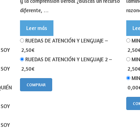
y la comprensión verbal ¿Buscas un recurso
lámina
diferente, …
razon
Leer más
Le
RUEDAS DE ATENCIÓN Y LENGUAJE
–
MIN
 SOY
2,50€
2,50
RUEDAS DE ATENCIÓN Y LENGUAJE 2
–
MIN
 SOY
2,50€
2,50
MIN
COMPRAR
QUIÉN
0,00
CO
 SOY
 SOY