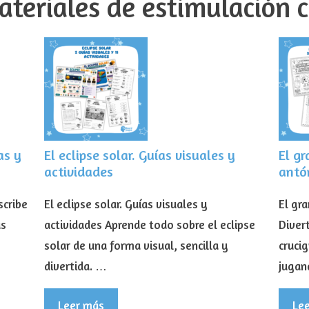
ateriales de estimulación c
as y
El eclipse solar. Guías visuales y
El g
actividades
antó
scribe
El eclipse solar. Guías visuales y
El gr
as
actividades Aprende todo sobre el eclipse
Divert
solar de una forma visual, sencilla y
cruci
divertida. …
jugan
Leer más
Le