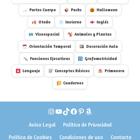
Partes Cuerpo
Packs
Halloween
Otoño
Invierno
Inglés
Visoespacial
Animales y Plantas
Orientación Temporal
Decoración Aula
Funciones Ejecutivas
Grafomotricidad
Lenguaje
Conceptos Básicos
Primavera
Cuadernos
Instagram
YouTube
TikTok
Facebook
Pinterest
Amazon
Aviso Legal
Política de Privacidad
Política de Cookies
Condiciones de uso
Contacto