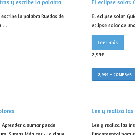
tras y escribe la palabra
El eclipse solar.
y escribe la palabra Ruedas de
El eclipse solar. G
la …
eclipse solar de una
Leer más
2,99€
2,99€ – COMPRAR
olores
Lee y realiza las
s Aprender a sumar puede
Lee y realiza las in
ura. Sumas Mágicas · La clave …
fundamental para el