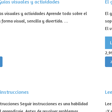
 Guías visuales y actividades
El 
uías visuales y actividades Aprende todo sobre el
El 
 forma visual, sencilla y divertida. …
sop
El 
2,9
 instrucciones
Lee
strucciones Seguir instrucciones es una habilidad
Lee
 aprendizaje. Antes de resolver problemas,
¿Y 