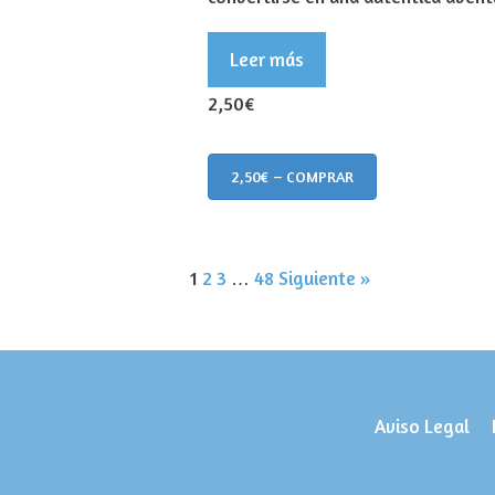
Leer más
2,50€
2,50€ – COMPRAR
1
2
3
…
48
Siguiente »
Aviso Legal