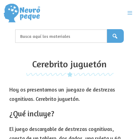
Saltar
al
contenido
Men
Cerebrito juguetón
Hoy os presentamos un juegazo de destrezas
cognitivas. Cerebrito juguetón.
¿Qué incluye?
El juego descargable de destrezas cognitivas,
consta de un tablero, dos dados, una ruleta y 60