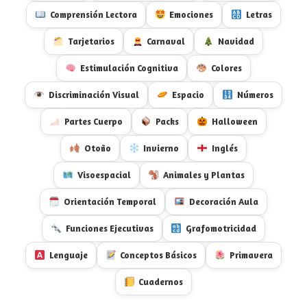
Comprensión Lectora
Emociones
Letras
Tarjetarios
Carnaval
Navidad
Estimulación Cognitiva
Colores
Discriminación Visual
Espacio
Números
Partes Cuerpo
Packs
Halloween
Otoño
Invierno
Inglés
Visoespacial
Animales y Plantas
Orientación Temporal
Decoración Aula
Funciones Ejecutivas
Grafomotricidad
Lenguaje
Conceptos Básicos
Primavera
Cuadernos