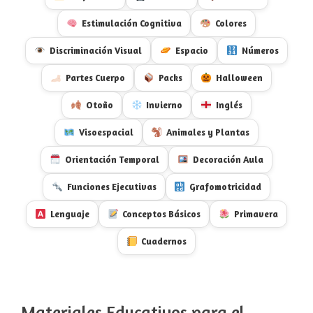
Estimulación Cognitiva
Colores
Discriminación Visual
Espacio
Números
Partes Cuerpo
Packs
Halloween
Otoño
Invierno
Inglés
Visoespacial
Animales y Plantas
Orientación Temporal
Decoración Aula
Funciones Ejecutivas
Grafomotricidad
Lenguaje
Conceptos Básicos
Primavera
Cuadernos
Materiales Educativos para el