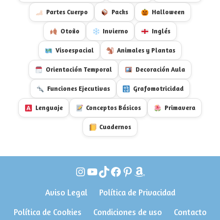
Partes Cuerpo
Packs
Halloween
Otoño
Invierno
Inglés
Visoespacial
Animales y Plantas
Orientación Temporal
Decoración Aula
Funciones Ejecutivas
Grafomotricidad
Lenguaje
Conceptos Básicos
Primavera
Cuadernos
Instagram
YouTube
TikTok
Facebook
Pinterest
Amazon
Aviso Legal
Política de Privacidad
Política de Cookies
Condiciones de uso
Contacto