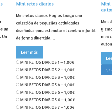
as
Mini retos diarios
Mini 
auto
Mini retos diarios Hoy os traigo una
a
Mini 
colección de pequeñas actividades
os un
y emo
diseñadas para estimular el cerebro infantil
. Un
mini c
de forma divertida, …
auto
Leer más
Le
MINI RETOS DIARIOS 1
–
1,00€
MINI RETOS DIARIOS 2
–
1,00€
1,8
MINI RETOS DIARIOS 3
–
1,00€
MINI RETOS DIARIOS 4
–
1,00€
MINI RETOS DIARIOS 5
–
1,00€
MINI RETOS DIARIOS 6
–
1,00€
MINI RETOS DIARIOS 7
–
1,00€