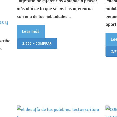
Tarjetario de inferencias Aprende a pensar
Palab
más allá de lo que se ve. Las inferencias
prohib
son una de las habilidades …
veran
as y
oport
Leer más
Le
scribe
2,99€ – COMPRAR
as
2,9