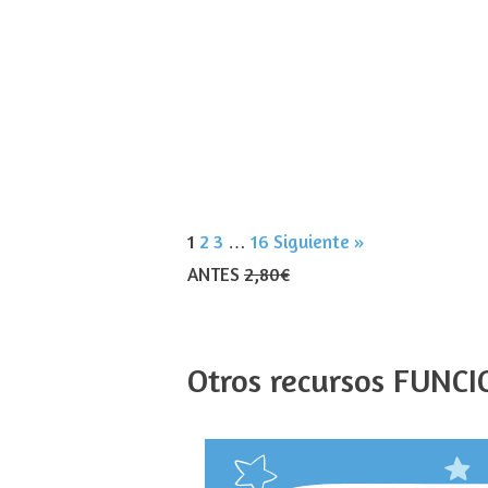
1
2
3
…
16
Siguiente »
ANTES
2,80€
Otros recursos FUNC