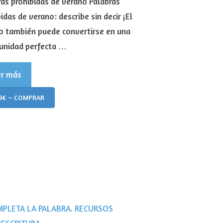
ras prohibidas de verano Palabras
idas de verano: describe sin decir ¡El
o también puede convertirse en una
unidad perfecta …
er más
9€ – COMPRAR