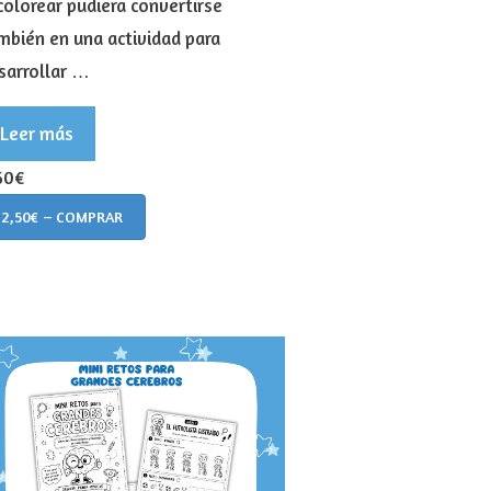
 colorear pudiera convertirse
mbién en una actividad para
sarrollar …
Leer más
50€
2,50€ – COMPRAR