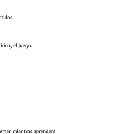
rtidos.
ión y el juego.
ierten mientras aprenden!