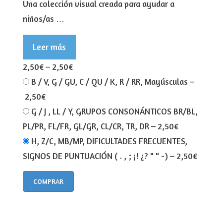
Una colección visual creada para ayudar a
niños/as …
Leer más
2,50€
–
2,50€
B / V, G / GU, C / QU / K, R / RR, Mayúsculas
–
2,50€
G / J , LL / Y, GRUPOS CONSONÁNTICOS BR/BL,
PL/PR, FL/FR, GL/GR, CL/CR, TR, DR
–
2,50€
H, Z/C, MB/MP, DIFICULTADES FRECUENTES,
SIGNOS DE PUNTUACIÓN ( . , ; ¡! ¿? " " -)
–
2,50€
COMPRAR