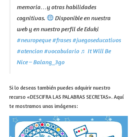
memoria…y otras habilidades
cognitivas.
Disponible en nuestra
web y en nuestro perfil de Eduki
#neuropeque
#frases
#juegoseducativos
#atencion
#vocabulario
♬ It Will Be
Nice – Balang_3go
Si lo deseas también puedes adquirir nuestro
recurso «DESCIFRA LAS PALABRAS SECRETAS». Aquí
te mostramos unas imágenes: