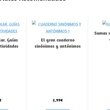
Sumas m
lar. Guías
El gran cuaderno
ctividades
sinónimos y antónimos
€
2,99€