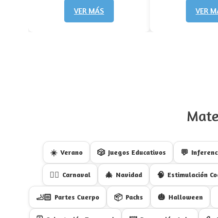
VER MÁS
VER M
Mate
☀️
🎲
💬
Verano
Juegos Educativos
Inferenc
🦹‍♀️
🎄
🧠
Carnaval
Navidad
Estimulación Co
🦶🏻
📦
🎃
Partes Cuerpo
Packs
Halloween