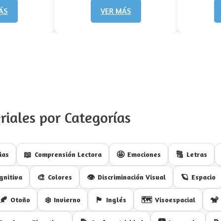
ÁS
VER MÁS
riales por Categorías
📖
🤩
🔠
ias
Comprensión Lectora
Emociones
Letras
🎨
👁️
🪐
gnitiva
Colores
Discriminación Visual
Espacio
🍂
❄️
🏴󠁧󠁢󠁥󠁮󠁧󠁿
🗺️
🐒
Otoño
Invierno
Inglés
Visoespacial