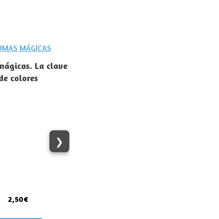
ágicas. La clave
de colores
❯
2,50€
Lee y realiza las
instrucciones