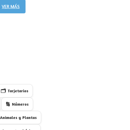
VER MÁS
2,50€
VER MÁS
🗂️
Tarjetarios
🔢
Números
Animales y Plantas