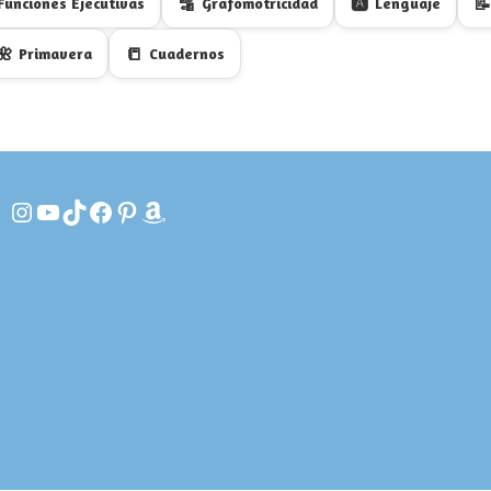
🔡
🅰️
📝
Funciones Ejecutivas
Grafomotricidad
Lenguaje
🌺
📒
Primavera
Cuadernos
Instagram
YouTube
TikTok
Facebook
Pinterest
Amazon