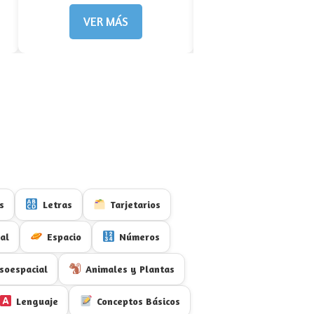
VER MÁS
VER MÁS
s
Letras
Tarjetarios
al
Espacio
Números
soespacial
Animales y Plantas
Lenguaje
Conceptos Básicos