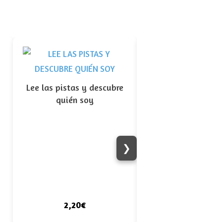
Lee las pistas y descubre
quién soy
❯
Ruedas de atenc
lenguaje
2,20€
2,50€