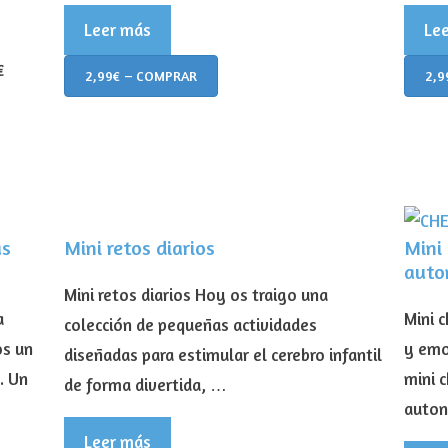
Leer más
Le
€
2,99€ – COMPRAR
2,9
as
Mini retos diarios
Mini 
auto
Mini retos diarios Hoy os traigo una
a
Mini 
colección de pequeñas actividades
os un
y emo
diseñadas para estimular el cerebro infantil
. Un
mini c
de forma divertida, …
auto
Leer más