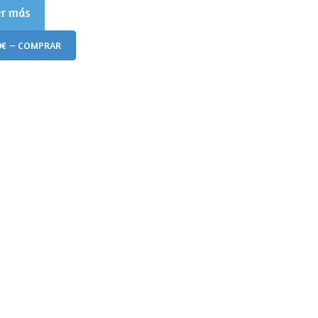
er más
0€ – COMPRAR