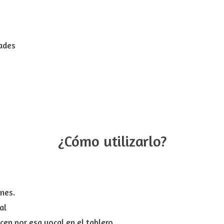
l
dades
¿Cómo utilizarlo?
ones.
al
en por esa vocal en el tablero.