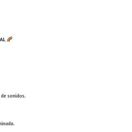
IAL
 de sonidos.
minada.