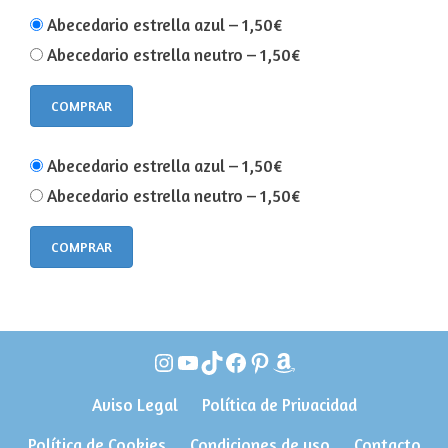
Abecedario estrella azul
–
1,50€
Abecedario estrella neutro
–
1,50€
COMPRAR
Abecedario estrella azul
–
1,50€
Abecedario estrella neutro
–
1,50€
COMPRAR
Instagram
YouTube
TikTok
Facebook
Pinterest
Amazon
Aviso Legal
Política de Privacidad
Política de Cookies
Condiciones de uso
Contacto