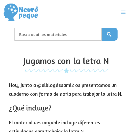
Saltar
al
contenido
Men
Jugamos con la letra N
Hoy, junto a @elblogdesami2 os presentamos un
cuaderno con forma de noria para trabajar la letra N.
¿Qué incluye?
El material descargable incluye diferentes
actividades para trabajar la letra N.