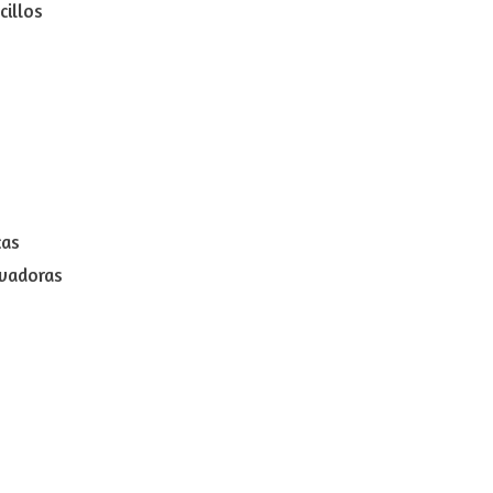
cillos
cas
ivadoras