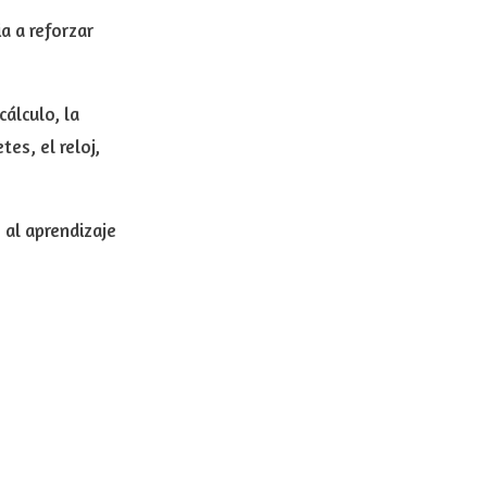
a a reforzar
álculo, la
es, el reloj,
 al aprendizaje