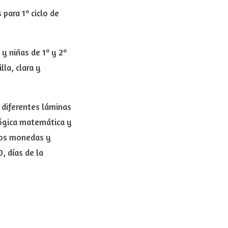
para 1º ciclo de
y niñas de 1º y 2º
la, clara y
 diferentes láminas
 lógica matemática y
ros monedas y
0, días de la