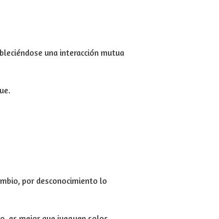
ableciéndose una
interacción mutua
ue.
ambio, por
desconocimiento
lo
io, es
mejor que jueguen solos
…