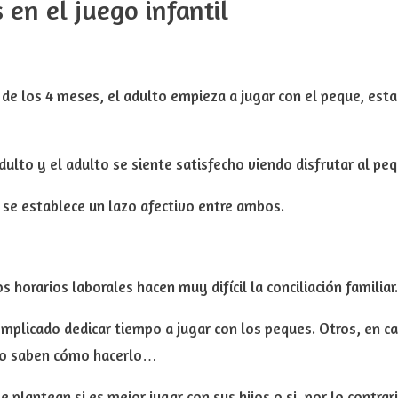
 en el juego infantil
 de los 4 meses
, el
adulto empieza a jugar con el peque
, est
dulto y el adulto se siente satisfecho viendo disfrutar al peq
,
se establece un lazo afectivo entre ambos.
los horarios laborales hacen muy
difícil la conciliación familiar.
mplicado dedicar tiempo a jugar con los peques.
Otros, en c
o saben cómo hacerlo…
e plantean si es
mejor jugar con sus hijos
o si, por lo contrar