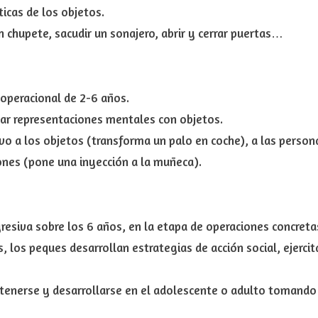
ticas de los objetos.
n chupete, sacudir un sonajero, abrir y cerrar puertas…
eoperacional de
2-6 años
.
zar
representaciones mentales con objetos
.
vo a los objetos
(transforma un palo en coche), a las person
ones (pone una inyección a la muñeca).
resiva sobre los
6 años,
en la etapa de operaciones concreta
os, los peques
desarrollan estrategias de acción social, ejerci
ntenerse y desarrollarse en el adolescente o adulto tomand