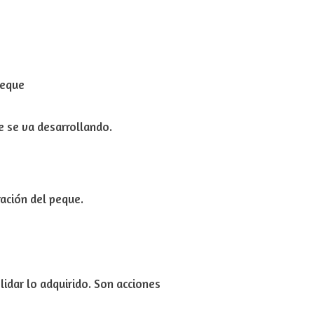
peque
e se va desarrollando.
ación del peque.
idar lo adquirido. Son
acciones