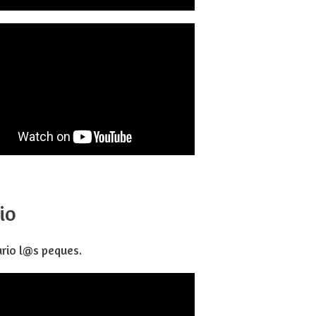
io
ario l@s peques.