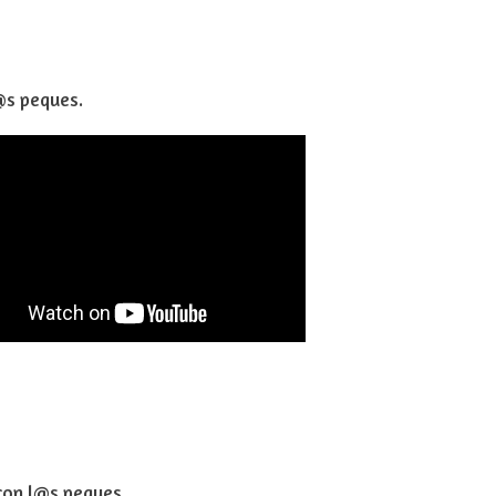
l@s peques.
 con l@s peques.