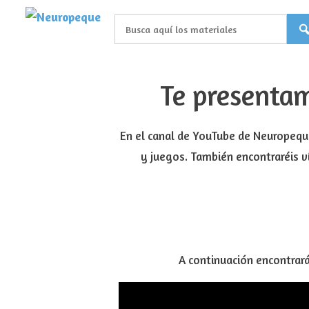
Saltar
al
contenido
Te presentam
En el canal de YouTube de Neuropeque
y juegos. También encontraréis v
A continuación encontrará