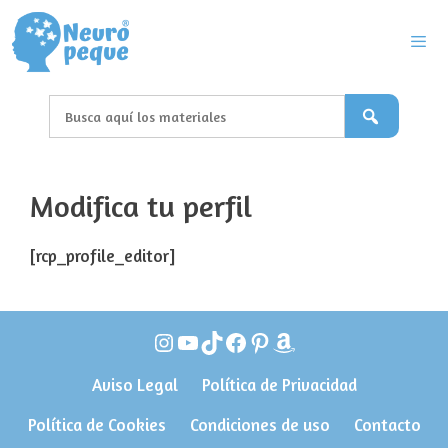
Saltar
al
contenido
Men
Modifica tu perfil
[rcp_profile_editor]
Instagram
YouTube
TikTok
Facebook
Pinterest
Amazon
Aviso Legal
Política de Privacidad
Política de Cookies
Condiciones de uso
Contacto