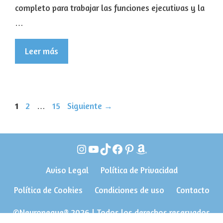
completo para trabajar las funciones ejecutivas y la
…
Leer más
Página
Página
Página
1
2
…
15
Siguiente
→
Instagram
YouTube
TikTok
Facebook
Pinterest
Amazon
Aviso Legal
Política de Privacidad
Política de Cookies
Condiciones de uso
Contacto
©Neuropeque® 2026 | Todos los derechos reservados